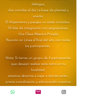
diálogos,
dos comidas al día ( a base de plantas) y
snacks.
El Alojamiento y pasajes no están incluidos.
33 días de integración con asignaciones.
Una Clase Maestra Privada
Reunión en Línea al final del año con todos
los participantes.
Nota: Si tienes un grupo de 4 participantes
que desean realizar este retiro en tu
localidad,
estamos abiertos a viajar a donde estén,
previa coordinación y adicionando nuestros
costos de viaje
al monto inicial de tu inversión.
Regístrate