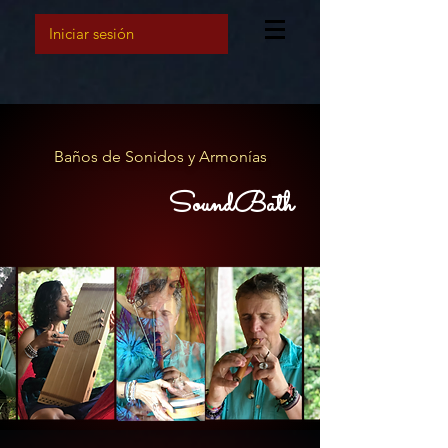
Iniciar sesión
Baños de Sonidos y Armonías
SoundBath