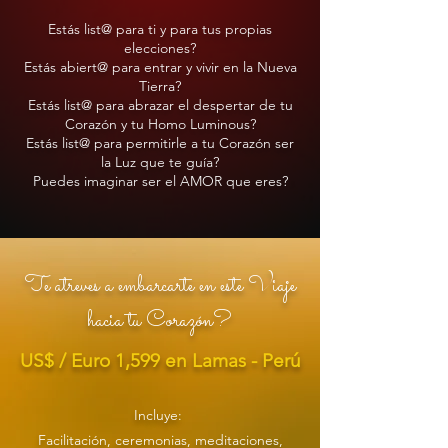
Estás list@ para ti y para tus propias
elecciones?
Estás abiert@ para entrar y vivir en la Nueva
Tierra?
Estás list@ para abrazar el despertar de tu
Corazón y tu Homo Luminous?
Estás list@ para permitirle a tu Corazón ser
la Luz que te
guía?
Puedes imaginar ser el AMOR que eres?
Te atreves a embarcarte en este Viaje
hacia tu Corazón?
US$ / Euro 1,599 en Lamas - Perú
Incluye:
Facilitación, ceremonias, meditaciones,