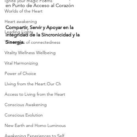
Ignite your magic Poems
en Punto de Acceso al Corazón 
Worlds of the Heart
Heart awakening
Compartir, Servir y Apoyar en la 
Leading Lights
integridad de la Sincronicidad y la 
Sinergia. 
The magic of connectedness
Vitality Wellness Wellbeing
Vital Harmonizing
Power of Choice
LIving from the Heart.Our Ch
Access to Living from the Heart
Conscious Awakening
Conscious Evolution
New Earth and Homo Luminous
Awakening Experiences to Self