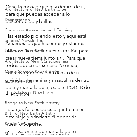
Canalizamos lo que hay dentro de ti, 
Architecture of New Earth to Self
para que puedas acceder a lo 
Despertando
desconocido y brillar.
Conscious Awakening and Evolving
Has estado pidiendo esto y aquí está. 
Sonqos' Newsletter.
Amamos lo que hacemos y estamos 
abiertos a cumplir nuestra misión para 
Unboxing True Self
crear nueva tierra junto a ti.  Para que 
Architects to New Consciousness
todos podamos ser ese Yo único, 
Mystic Creative Sound Artist
colectivo y unido. Una danza de tu 
divinidad femenina y masculina dentro 
New Earth Life
de tí y más allá de tí; para tu PODER de 
The Artistry of New Earth
ELECCIÓN.
Bridge to New Earth Artistry
Estamos felices de estar junto a tí en 
Birth of New Earth Artistry
este viaje y brindarte el poder de 
Self in New Earth
nuestro Soporte:
Explorarando más allá de tu 
Shift to Self in love and new earth