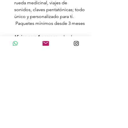
rueda medicinal, viajes de 
sonidos, claves pentatónicas; todo 
único y personalizado para tí. 
 Paquetes mínimos desde 3 meses
Viajes para 1 persona
:   desde 
1,399 soles mensuales
Viajes para parejas
:   desde 1,722 
soles mensuales
Pregunta por más opciones para 
nuestro Soporte de Luz y Artes de 
Sanación
Ceremonias Místicas 
Más allá del Munay Ki
Punto de Acceso al Corazón
+ + +